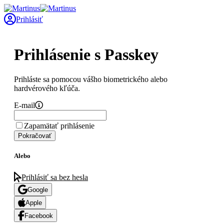
Prihlásiť
Prihlásenie s Passkey
Prihláste sa pomocou vášho biometrického alebo
hardvérového kľúča.
E-mail
Zapamätať prihlásenie
Pokračovať
Alebo
Prihlásiť sa bez hesla
Google
Apple
Facebook