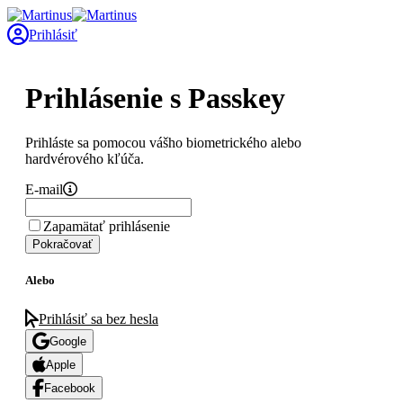
Prihlásiť
Prihlásenie s Passkey
Prihláste sa pomocou vášho biometrického alebo
hardvérového kľúča.
E-mail
Zapamätať prihlásenie
Pokračovať
Alebo
Prihlásiť sa bez hesla
Google
Apple
Facebook