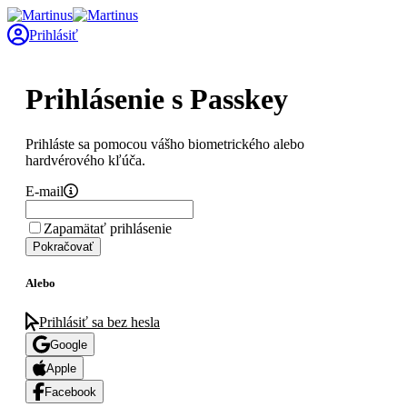
Prihlásiť
Prihlásenie s Passkey
Prihláste sa pomocou vášho biometrického alebo
hardvérového kľúča.
E-mail
Zapamätať prihlásenie
Pokračovať
Alebo
Prihlásiť sa bez hesla
Google
Apple
Facebook