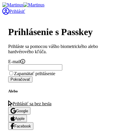
Prihlásiť
Prihlásenie s Passkey
Prihláste sa pomocou vášho biometrického alebo
hardvérového kľúča.
E-mail
Zapamätať prihlásenie
Pokračovať
Alebo
Prihlásiť sa bez hesla
Google
Apple
Facebook