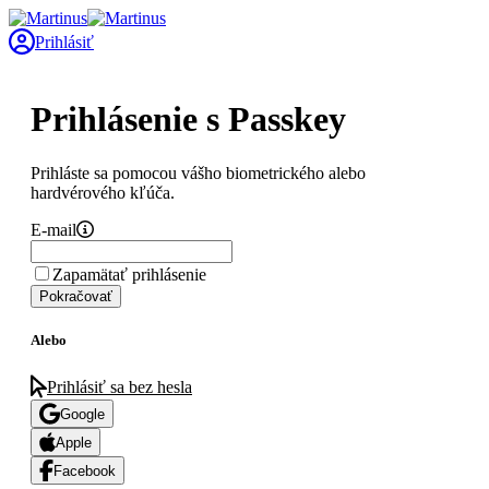
Prihlásiť
Prihlásenie s Passkey
Prihláste sa pomocou vášho biometrického alebo
hardvérového kľúča.
E-mail
Zapamätať prihlásenie
Pokračovať
Alebo
Prihlásiť sa bez hesla
Google
Apple
Facebook