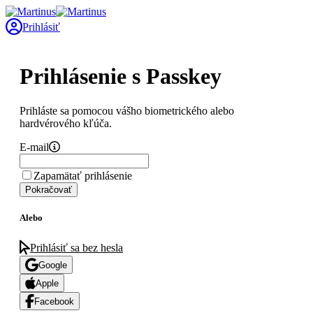
Prihlásiť
Prihlásenie s Passkey
Prihláste sa pomocou vášho biometrického alebo
hardvérového kľúča.
E-mail
Zapamätať prihlásenie
Pokračovať
Alebo
Prihlásiť sa bez hesla
Google
Apple
Facebook