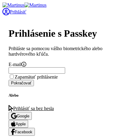
Prihlásiť
Prihlásenie s Passkey
Prihláste sa pomocou vášho biometrického alebo
hardvérového kľúča.
E-mail
Zapamätať prihlásenie
Pokračovať
Alebo
Prihlásiť sa bez hesla
Google
Apple
Facebook