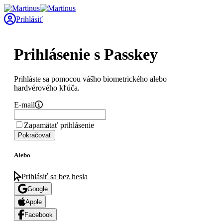
Prihlásiť
Prihlásenie s Passkey
Prihláste sa pomocou vášho biometrického alebo
hardvérového kľúča.
E-mail
Zapamätať prihlásenie
Pokračovať
Alebo
Prihlásiť sa bez hesla
Google
Apple
Facebook