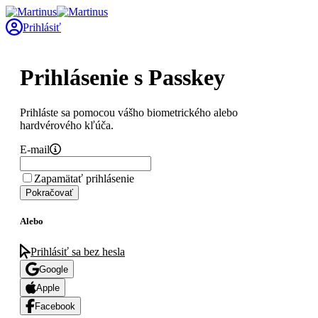
Prihlásiť
Prihlásenie s Passkey
Prihláste sa pomocou vášho biometrického alebo
hardvérového kľúča.
E-mail
Zapamätať prihlásenie
Pokračovať
Alebo
Prihlásiť sa bez hesla
Google
Apple
Facebook