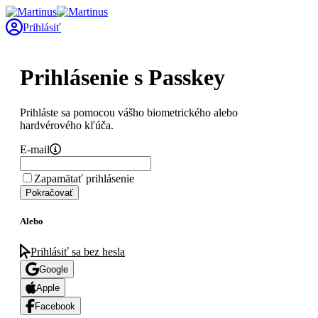
Prihlásiť
Prihlásenie s Passkey
Prihláste sa pomocou vášho biometrického alebo
hardvérového kľúča.
E-mail
Zapamätať prihlásenie
Pokračovať
Alebo
Prihlásiť sa bez hesla
Google
Apple
Facebook