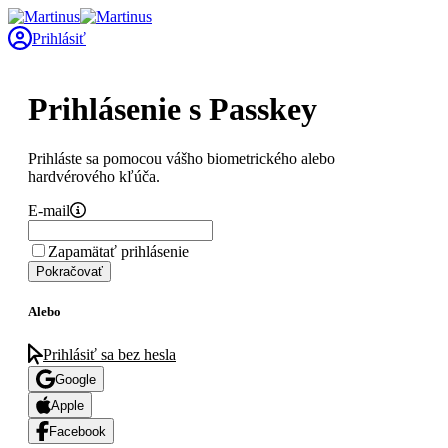
Prihlásiť
Prihlásenie s Passkey
Prihláste sa pomocou vášho biometrického alebo
hardvérového kľúča.
E-mail
Zapamätať prihlásenie
Pokračovať
Alebo
Prihlásiť sa bez hesla
Google
Apple
Facebook