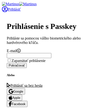
Prihlásiť
Prihlásenie s Passkey
Prihláste sa pomocou vášho biometrického alebo
hardvérového kľúča.
E-mail
Zapamätať prihlásenie
Pokračovať
Alebo
Prihlásiť sa bez hesla
Google
Apple
Facebook