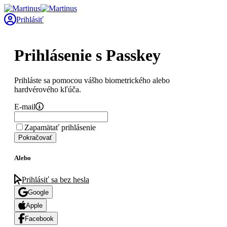
Prihlásiť
Prihlásenie s Passkey
Prihláste sa pomocou vášho biometrického alebo
hardvérového kľúča.
E-mail
Zapamätať prihlásenie
Pokračovať
Alebo
Prihlásiť sa bez hesla
Google
Apple
Facebook