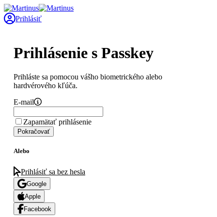
Prihlásiť
Prihlásenie s Passkey
Prihláste sa pomocou vášho biometrického alebo
hardvérového kľúča.
E-mail
Zapamätať prihlásenie
Pokračovať
Alebo
Prihlásiť sa bez hesla
Google
Apple
Facebook