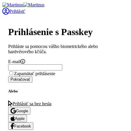
Prihlásiť
Prihlásenie s Passkey
Prihláste sa pomocou vášho biometrického alebo
hardvérového kľúča.
E-mail
Zapamätať prihlásenie
Pokračovať
Alebo
Prihlásiť sa bez hesla
Google
Apple
Facebook