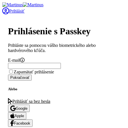
Prihlásiť
Prihlásenie s Passkey
Prihláste sa pomocou vášho biometrického alebo
hardvérového kľúča.
E-mail
Zapamätať prihlásenie
Pokračovať
Alebo
Prihlásiť sa bez hesla
Google
Apple
Facebook