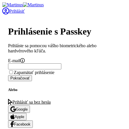
Prihlásiť
Prihlásenie s Passkey
Prihláste sa pomocou vášho biometrického alebo
hardvérového kľúča.
E-mail
Zapamätať prihlásenie
Pokračovať
Alebo
Prihlásiť sa bez hesla
Google
Apple
Facebook