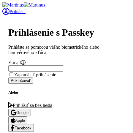
Prihlásiť
Prihlásenie s Passkey
Prihláste sa pomocou vášho biometrického alebo
hardvérového kľúča.
E-mail
Zapamätať prihlásenie
Pokračovať
Alebo
Prihlásiť sa bez hesla
Google
Apple
Facebook