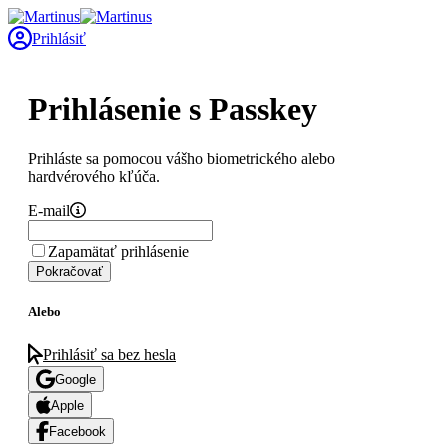
Prihlásiť
Prihlásenie s Passkey
Prihláste sa pomocou vášho biometrického alebo
hardvérového kľúča.
E-mail
Zapamätať prihlásenie
Pokračovať
Alebo
Prihlásiť sa bez hesla
Google
Apple
Facebook