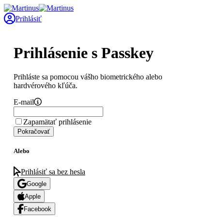
Prihlásiť
Prihlásenie s Passkey
Prihláste sa pomocou vášho biometrického alebo
hardvérového kľúča.
E-mail
Zapamätať prihlásenie
Pokračovať
Alebo
Prihlásiť sa bez hesla
Google
Apple
Facebook