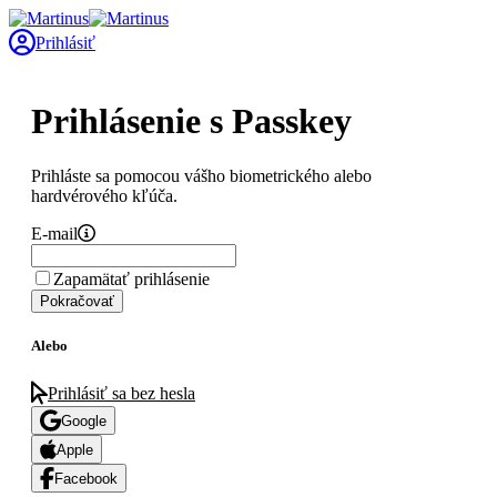
Prihlásiť
Prihlásenie s Passkey
Prihláste sa pomocou vášho biometrického alebo
hardvérového kľúča.
E-mail
Zapamätať prihlásenie
Pokračovať
Alebo
Prihlásiť sa bez hesla
Google
Apple
Facebook