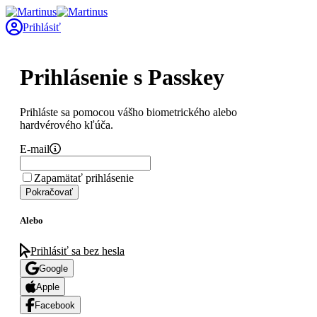
Prihlásiť
Prihlásenie s Passkey
Prihláste sa pomocou vášho biometrického alebo
hardvérového kľúča.
E-mail
Zapamätať prihlásenie
Pokračovať
Alebo
Prihlásiť sa bez hesla
Google
Apple
Facebook