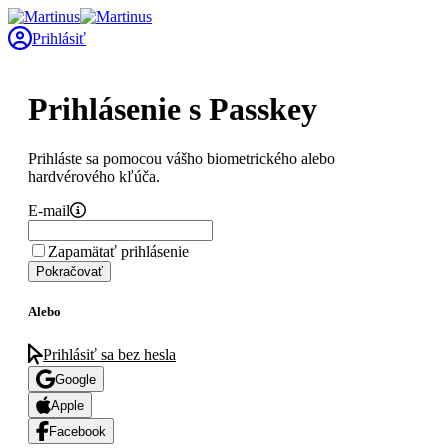
Prihlásiť
Prihlásenie s Passkey
Prihláste sa pomocou vášho biometrického alebo
hardvérového kľúča.
E-mail
Zapamätať prihlásenie
Pokračovať
Alebo
Prihlásiť sa bez hesla
Google
Apple
Facebook