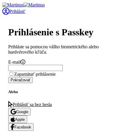
Prihlásiť
Prihlásenie s Passkey
Prihláste sa pomocou vášho biometrického alebo
hardvérového kľúča.
E-mail
Zapamätať prihlásenie
Pokračovať
Alebo
Prihlásiť sa bez hesla
Google
Apple
Facebook