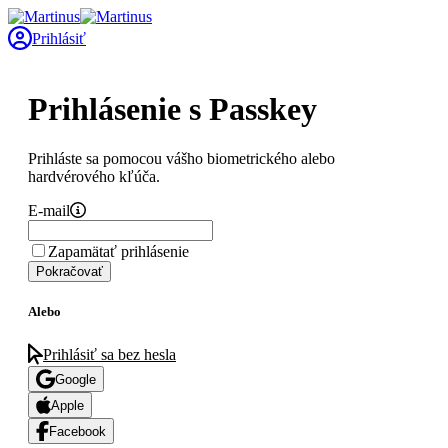
Prihlásiť
Prihlásenie s Passkey
Prihláste sa pomocou vášho biometrického alebo
hardvérového kľúča.
E-mail
Zapamätať prihlásenie
Pokračovať
Alebo
Prihlásiť sa bez hesla
Google
Apple
Facebook