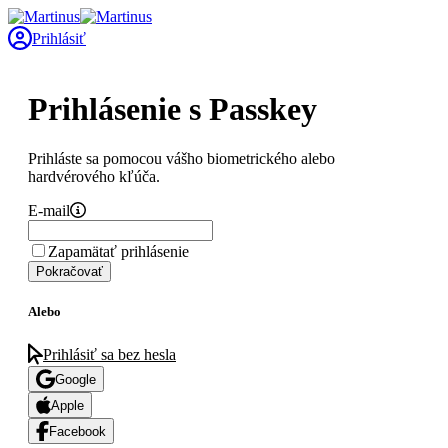
Prihlásiť
Prihlásenie s Passkey
Prihláste sa pomocou vášho biometrického alebo
hardvérového kľúča.
E-mail
Zapamätať prihlásenie
Pokračovať
Alebo
Prihlásiť sa bez hesla
Google
Apple
Facebook