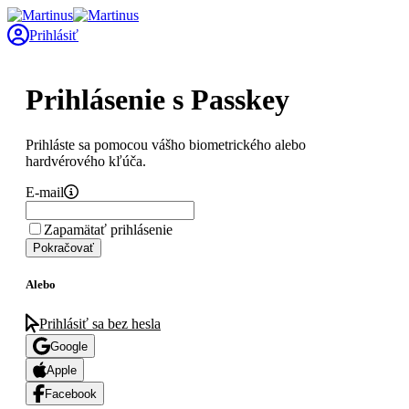
Prihlásiť
Prihlásenie s Passkey
Prihláste sa pomocou vášho biometrického alebo
hardvérového kľúča.
E-mail
Zapamätať prihlásenie
Pokračovať
Alebo
Prihlásiť sa bez hesla
Google
Apple
Facebook