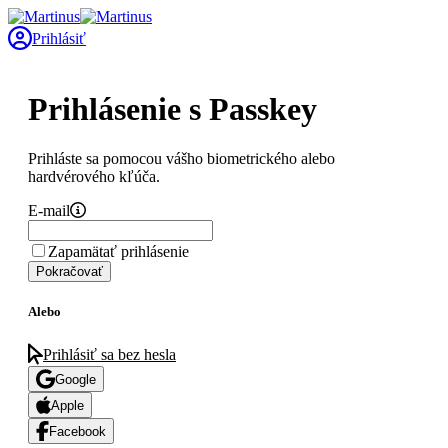
Prihlásiť
Prihlásenie s Passkey
Prihláste sa pomocou vášho biometrického alebo
hardvérového kľúča.
E-mail
Zapamätať prihlásenie
Pokračovať
Alebo
Prihlásiť sa bez hesla
Google
Apple
Facebook