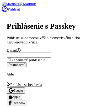
Prihlásiť
Prihlásenie s Passkey
Prihláste sa pomocou vášho biometrického alebo
hardvérového kľúča.
E-mail
Zapamätať prihlásenie
Pokračovať
Alebo
Prihlásiť sa bez hesla
Google
Apple
Facebook