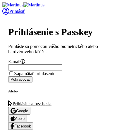
Prihlásiť
Prihlásenie s Passkey
Prihláste sa pomocou vášho biometrického alebo
hardvérového kľúča.
E-mail
Zapamätať prihlásenie
Pokračovať
Alebo
Prihlásiť sa bez hesla
Google
Apple
Facebook