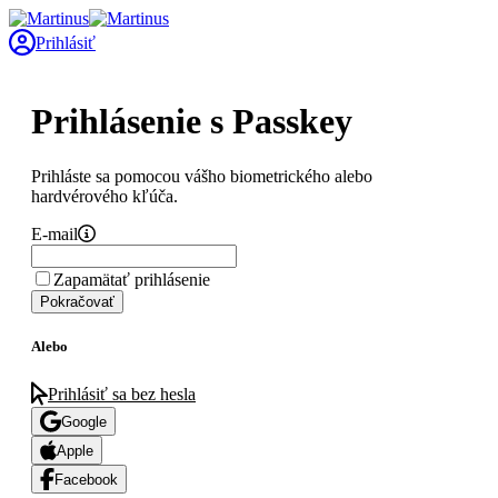
Prihlásiť
Prihlásenie s Passkey
Prihláste sa pomocou vášho biometrického alebo
hardvérového kľúča.
E-mail
Zapamätať prihlásenie
Pokračovať
Alebo
Prihlásiť sa bez hesla
Google
Apple
Facebook