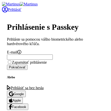
Prihlásiť
Prihlásenie s Passkey
Prihláste sa pomocou vášho biometrického alebo
hardvérového kľúča.
E-mail
Zapamätať prihlásenie
Pokračovať
Alebo
Prihlásiť sa bez hesla
Google
Apple
Facebook