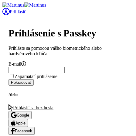
Prihlásiť
Prihlásenie s Passkey
Prihláste sa pomocou vášho biometrického alebo
hardvérového kľúča.
E-mail
Zapamätať prihlásenie
Pokračovať
Alebo
Prihlásiť sa bez hesla
Google
Apple
Facebook