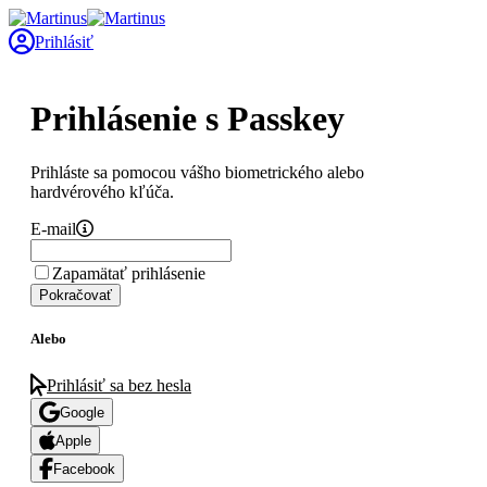
Prihlásiť
Prihlásenie s Passkey
Prihláste sa pomocou vášho biometrického alebo
hardvérového kľúča.
E-mail
Zapamätať prihlásenie
Pokračovať
Alebo
Prihlásiť sa bez hesla
Google
Apple
Facebook