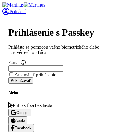
Prihlásiť
Prihlásenie s Passkey
Prihláste sa pomocou vášho biometrického alebo
hardvérového kľúča.
E-mail
Zapamätať prihlásenie
Pokračovať
Alebo
Prihlásiť sa bez hesla
Google
Apple
Facebook