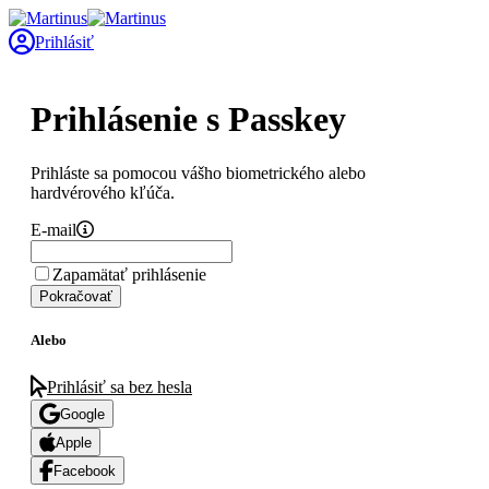
Prihlásiť
Prihlásenie s Passkey
Prihláste sa pomocou vášho biometrického alebo
hardvérového kľúča.
E-mail
Zapamätať prihlásenie
Pokračovať
Alebo
Prihlásiť sa bez hesla
Google
Apple
Facebook