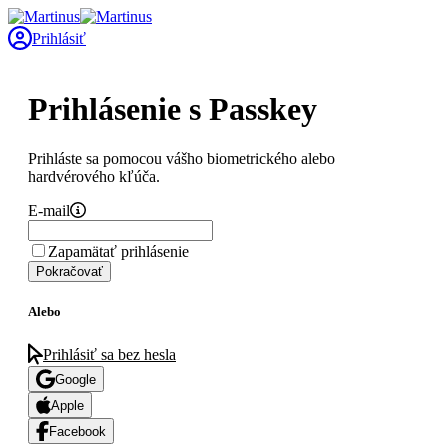
Prihlásiť
Prihlásenie s Passkey
Prihláste sa pomocou vášho biometrického alebo
hardvérového kľúča.
E-mail
Zapamätať prihlásenie
Pokračovať
Alebo
Prihlásiť sa bez hesla
Google
Apple
Facebook