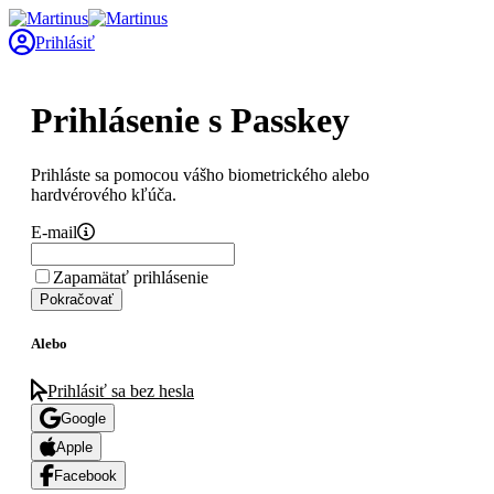
Prihlásiť
Prihlásenie s Passkey
Prihláste sa pomocou vášho biometrického alebo
hardvérového kľúča.
E-mail
Zapamätať prihlásenie
Pokračovať
Alebo
Prihlásiť sa bez hesla
Google
Apple
Facebook