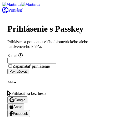
Prihlásiť
Prihlásenie s Passkey
Prihláste sa pomocou vášho biometrického alebo
hardvérového kľúča.
E-mail
Zapamätať prihlásenie
Pokračovať
Alebo
Prihlásiť sa bez hesla
Google
Apple
Facebook