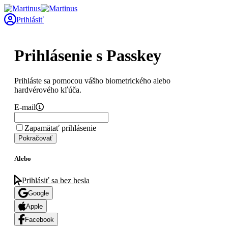
Prihlásiť
Prihlásenie s Passkey
Prihláste sa pomocou vášho biometrického alebo
hardvérového kľúča.
E-mail
Zapamätať prihlásenie
Pokračovať
Alebo
Prihlásiť sa bez hesla
Google
Apple
Facebook