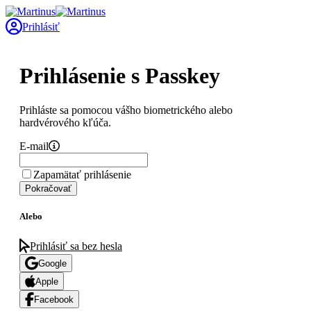
Prihlásiť
Prihlásenie s Passkey
Prihláste sa pomocou vášho biometrického alebo
hardvérového kľúča.
E-mail
Zapamätať prihlásenie
Pokračovať
Alebo
Prihlásiť sa bez hesla
Google
Apple
Facebook