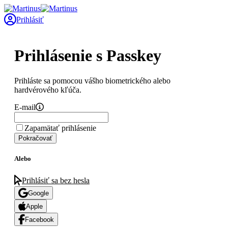
Prihlásiť
Prihlásenie s Passkey
Prihláste sa pomocou vášho biometrického alebo
hardvérového kľúča.
E-mail
Zapamätať prihlásenie
Pokračovať
Alebo
Prihlásiť sa bez hesla
Google
Apple
Facebook