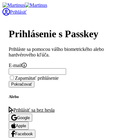
Prihlásiť
Prihlásenie s Passkey
Prihláste sa pomocou vášho biometrického alebo
hardvérového kľúča.
E-mail
Zapamätať prihlásenie
Pokračovať
Alebo
Prihlásiť sa bez hesla
Google
Apple
Facebook