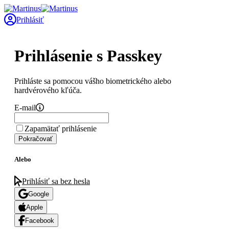
Prihlásiť
Prihlásenie s Passkey
Prihláste sa pomocou vášho biometrického alebo
hardvérového kľúča.
E-mail
Zapamätať prihlásenie
Pokračovať
Alebo
Prihlásiť sa bez hesla
Google
Apple
Facebook