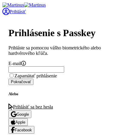
Prihlásiť
Prihlásenie s Passkey
Prihláste sa pomocou vášho biometrického alebo
hardvérového kľúča.
E-mail
Zapamätať prihlásenie
Pokračovať
Alebo
Prihlásiť sa bez hesla
Google
Apple
Facebook