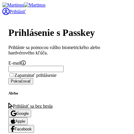
Prihlásiť
Prihlásenie s Passkey
Prihláste sa pomocou vášho biometrického alebo
hardvérového kľúča.
E-mail
Zapamätať prihlásenie
Pokračovať
Alebo
Prihlásiť sa bez hesla
Google
Apple
Facebook