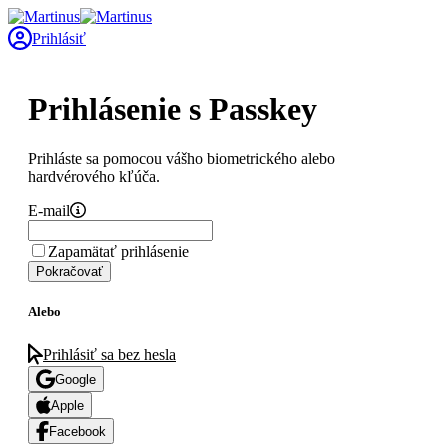
Prihlásiť
Prihlásenie s Passkey
Prihláste sa pomocou vášho biometrického alebo
hardvérového kľúča.
E-mail
Zapamätať prihlásenie
Pokračovať
Alebo
Prihlásiť sa bez hesla
Google
Apple
Facebook