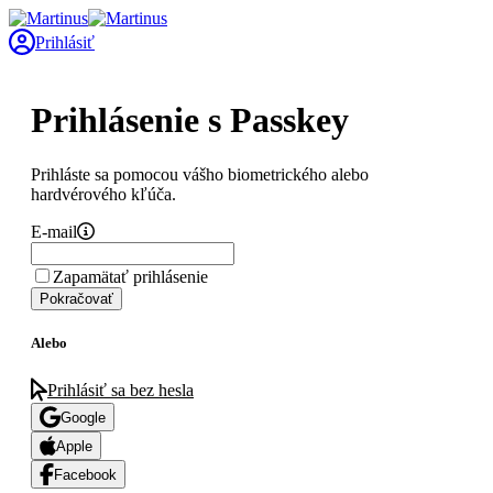
Prihlásiť
Prihlásenie s Passkey
Prihláste sa pomocou vášho biometrického alebo
hardvérového kľúča.
E-mail
Zapamätať prihlásenie
Pokračovať
Alebo
Prihlásiť sa bez hesla
Google
Apple
Facebook