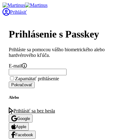
Prihlásiť
Prihlásenie s Passkey
Prihláste sa pomocou vášho biometrického alebo
hardvérového kľúča.
E-mail
Zapamätať prihlásenie
Pokračovať
Alebo
Prihlásiť sa bez hesla
Google
Apple
Facebook