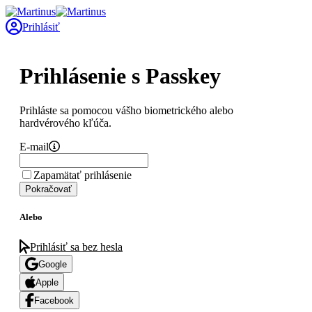
Prihlásiť
Prihlásenie s Passkey
Prihláste sa pomocou vášho biometrického alebo
hardvérového kľúča.
E-mail
Zapamätať prihlásenie
Pokračovať
Alebo
Prihlásiť sa bez hesla
Google
Apple
Facebook